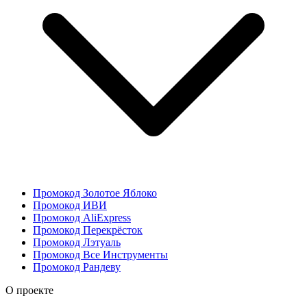
Промокод Золотое Яблоко
Промокод ИВИ
Промокод AliExpress
Промокод Перекрёсток
Промокод Лэтуаль
Промокод Все Инструменты
Промокод Рандеву
О проекте