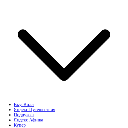
ВкусВилл
Яндекс Путешествия
Подружка
Яндекс Афиша
Купер