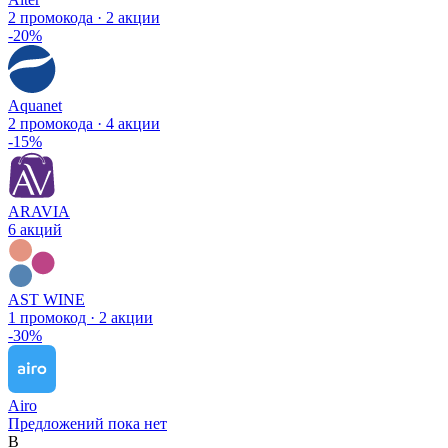
2 промокода · 2 акции
-20%
Aquanet
2 промокода · 4 акции
-15%
ARAVIA
6 акций
AST WINE
1 промокод · 2 акции
-30%
Airo
Предложений пока нет
B