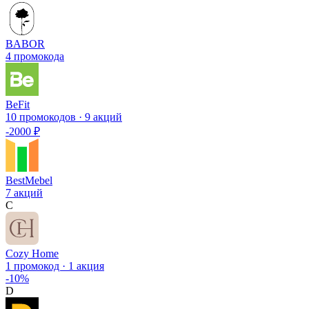
BABOR
4 промокода
BeFit
10 промокодов · 9 акций
-2000 ₽
BestMebel
7 акций
C
Cozy Home
1 промокод · 1 акция
-10%
D