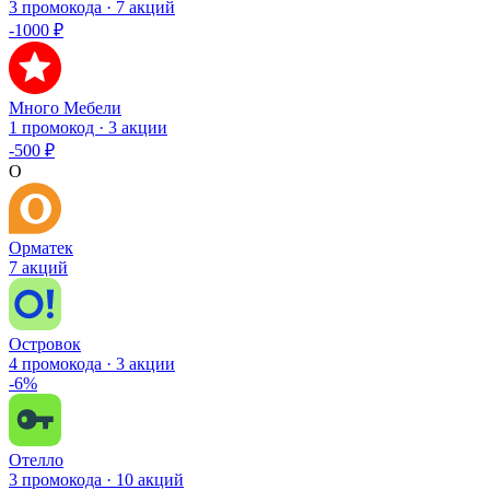
3 промокода · 7 акций
-1000 ₽
Много Мебели
1 промокод · 3 акции
-500 ₽
О
Орматек
7 акций
Островок
4 промокода · 3 акции
-6%
Отелло
3 промокода · 10 акций