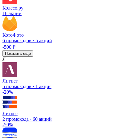
Колесо.ру
16 акций
КотоФото
6 промокодов · 5 акций
-500 ₽
Показать ещё
Л
Литнет
5 промокодов · 1 акция
-20%
Литрес
2 промокода · 60 акций
-50%