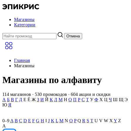
Магазины
Категории
Отмена
Главная
Магазины
Магазины по алфавиту
114 магазинов · 530 промокодов · 604 акции и скидки
А
Б
В
Г
Д
Е
Ё
Ж
З
И
Й
К
Л
М
Н
О
П
Р
С
Т
У
Ф
Х
Ц
Ч
Ш
Щ
Э
Ю
Я
0–9
A
B
C
D
E
F
G
H
I
J
K
L
M
N
O
P
Q
R
S
T
U
V
W
X
Y
Z
А