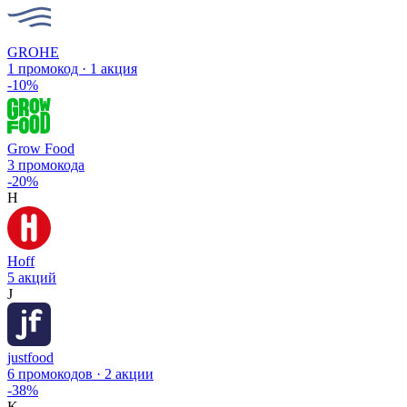
GROHE
1 промокод · 1 акция
-10%
Grow Food
3 промокода
-20%
H
Hoff
5 акций
J
justfood
6 промокодов · 2 акции
-38%
K