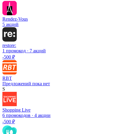
Rendez-Vous
5 акций
restore:
1 промокод · 7 акций
-500 ₽
RBT
Предложений пока нет
S
Shopping Live
6 промокодов · 4 акции
-500 ₽