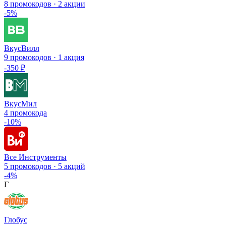
8 промокодов · 2 акции
-5%
ВкусВилл
9 промокодов · 1 акция
-350 ₽
ВкусМил
4 промокода
-10%
Все Инструменты
5 промокодов · 5 акций
-4%
Г
Глобус