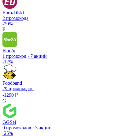
Euro-Diski
2 промокода
-20%
F
Flor2u
1 промокод · 7 акций
-12%
Foodband
29 промокодов
-1290 ₽
G
GGSel
9 промокодов · 3 акции
-25%