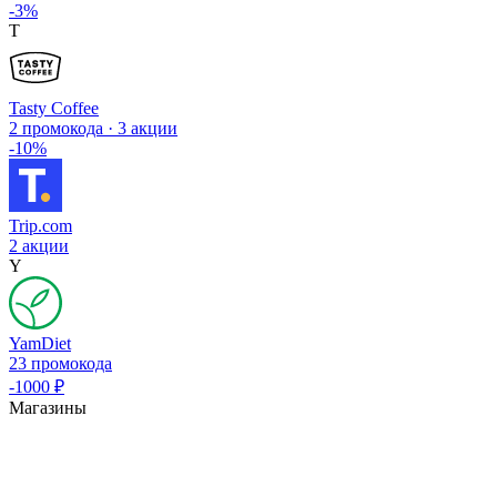
-3%
T
Tasty Coffee
2 промокода · 3 акции
-10%
Trip.com
2 акции
Y
YamDiet
23 промокода
-1000 ₽
Магазины