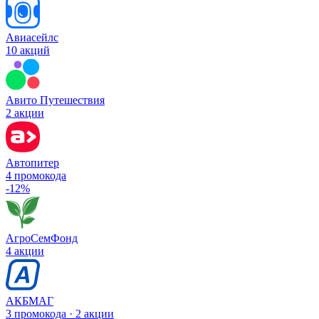
Авиасейлс
10 акций
Авито Путешествия
2 акции
Автопитер
4 промокода
-12%
АгроСемФонд
4 акции
АКБМАГ
3 промокода · 2 акции