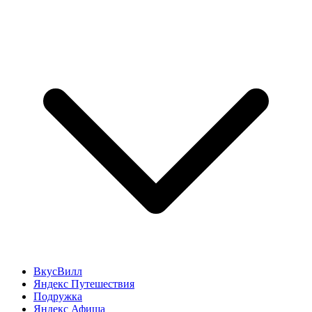
ВкусВилл
Яндекс Путешествия
Подружка
Яндекс Афиша