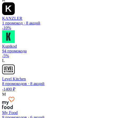
KANZLER
1 промокод · 8 акций
-10%
Kupikod
94 промокода
-5%
L
Level Kitchen
8 промокодов · 8 акций
-1400 ₽
M
My Food
9 промокодов · 6 акций