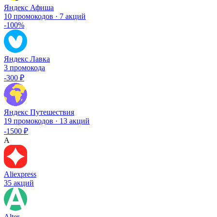
Яндекс Афиша
10 промокодов · 7 акций
-100%
Яндекс Лавка
3 промокода
-300 ₽
Яндекс Путешествия
19 промокодов · 13 акций
-1500 ₽
A
Aliexpress
35 акций
Alter