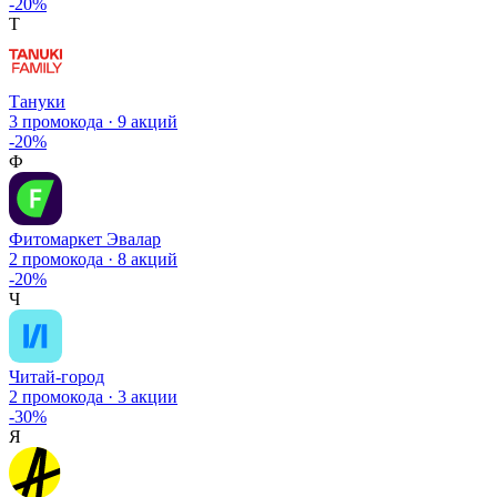
-20%
Т
Тануки
3 промокода · 9 акций
-20%
Ф
Фитомаркет Эвалар
2 промокода · 8 акций
-20%
Ч
Читай-город
2 промокода · 3 акции
-30%
Я