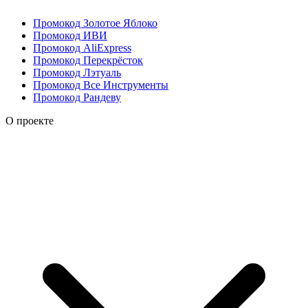
Промокод Золотое Яблоко
Промокод ИВИ
Промокод AliExpress
Промокод Перекрёсток
Промокод Лэтуаль
Промокод Все Инструменты
Промокод Рандеву
О проекте