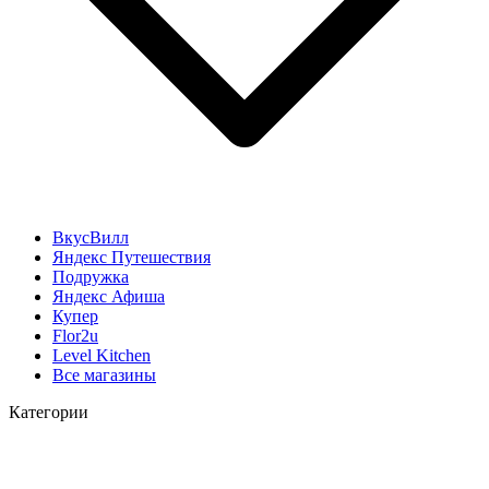
ВкусВилл
Яндекс Путешествия
Подружка
Яндекс Афиша
Купер
Flor2u
Level Kitchen
Все магазины
Категории