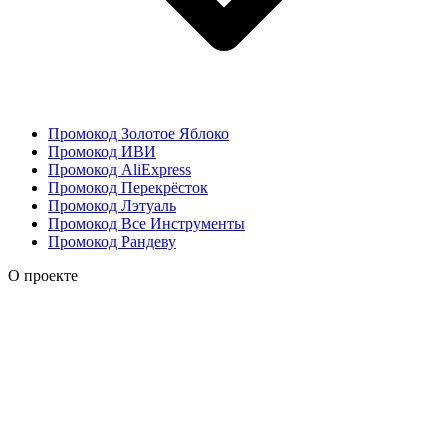
Промокод Золотое Яблоко
Промокод ИВИ
Промокод AliExpress
Промокод Перекрёсток
Промокод Лэтуаль
Промокод Все Инструменты
Промокод Рандеву
О проекте