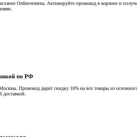
газине Onlinesemena. Активируйте промокод в корзине и получи
циями.
тавкой по РФ
осквы. Промокод дарит скидку 10% на все товары из основного 
й доставкой.