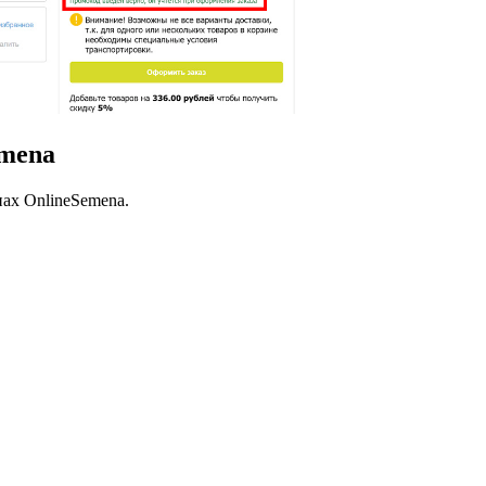
emena
ах OnlineSemena.