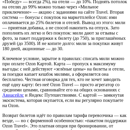
«Победу» — всегда 2%), на отели — до 10%. Поднять потолок
на отелях до 99% можно только через «Мильное
приключение» — акцию с заданиями на сайте Travel. Вторая
система — бонусы с покупок на маркетплейсе Ozon: ими
оплачивается до 25% билетов и отелей. Вывод из этого: мили
— приятная добавка, а не способ накопить на отпуск. Зато
пополнять их легко и без покупок: мили дают за отзывы с
фото, за пакет поддержки к билету (до 750), за приглашённых
друзей (до 3500). И не копите долго: мили за покупки живут
180 дней, акционные — до 30.
Ключевое условие, зарытое в правилах: списать мили можно
при оплате Ozon Картой. Карта — пропуск к максимуму
выгоды: с ней действуют «зелёные цены» на билеты и отели,
за поездки капает кешбэк милями, а оформляется она
бесплатно. Честная оговорка для тех, кто не хочет заводить
ещё одну карту: без неё Ozon Travel — просто агрегатор со
средними ценами, сравнивайте его на общих основаниях с
Авиасейлс
и Яндекс Путешествиями. С картой — замкнутая
экосистема, которая окупается, если вы регулярно покупаете
на Ozon.
Возврат билетов идёт по правилам тарифа перевозчика — как
везде, — но с фирменной особенностью: «пакетом поддержки
Ozon Travel». Это платная опция при бронировании, от