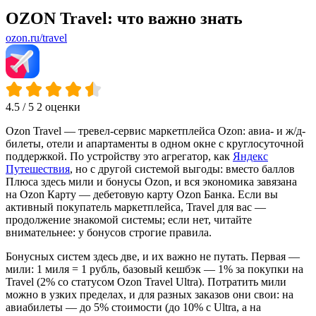
OZON Travel: что важно знать
ozon.ru/travel
4.5
/ 5
2 оценки
Ozon Travel — тревел-сервис маркетплейса Ozon: авиа- и ж/д-
билеты, отели и апартаменты в одном окне с круглосуточной
поддержкой. По устройству это агрегатор, как
Яндекс
Путешествия
, но с другой системой выгоды: вместо баллов
Плюса здесь мили и бонусы Ozon, и вся экономика завязана
на Ozon Карту — дебетовую карту Ozon Банка. Если вы
активный покупатель маркетплейса, Travel для вас —
продолжение знакомой системы; если нет, читайте
внимательнее: у бонусов строгие правила.
Бонусных систем здесь две, и их важно не путать. Первая —
мили: 1 миля = 1 рубль, базовый кешбэк — 1% за покупки на
Travel (2% со статусом Ozon Travel Ultra). Потратить мили
можно в узких пределах, и для разных заказов они свои: на
авиабилеты — до 5% стоимости (до 10% с Ultra, а на