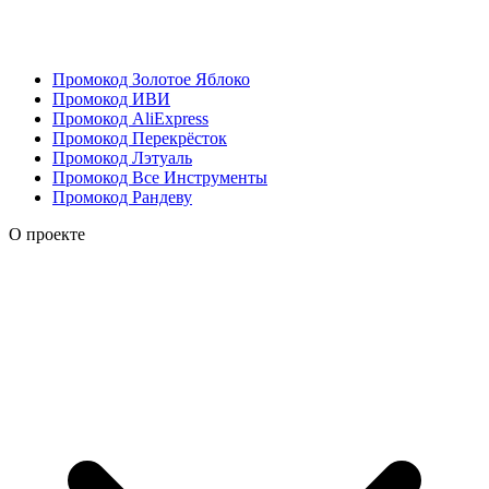
Промокод Золотое Яблоко
Промокод ИВИ
Промокод AliExpress
Промокод Перекрёсток
Промокод Лэтуаль
Промокод Все Инструменты
Промокод Рандеву
О проекте