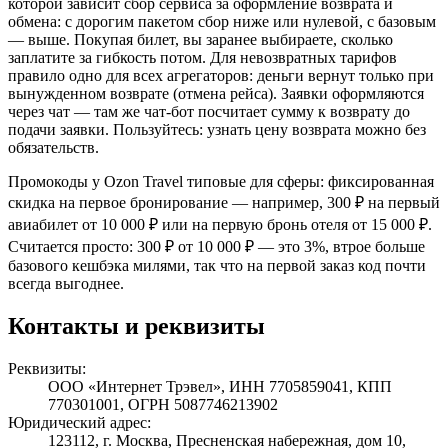
которой зависит сбор сервиса за оформление возврата и
обмена: с дорогим пакетом сбор ниже или нулевой, с базовым
— выше. Покупая билет, вы заранее выбираете, сколько
заплатите за гибкость потом. Для невозвратных тарифов
правило одно для всех агрегаторов: деньги вернут только при
вынужденном возврате (отмена рейса). Заявки оформляются
через чат — там же чат-бот посчитает сумму к возврату до
подачи заявки. Пользуйтесь: узнать цену возврата можно без
обязательств.
Промокоды у Ozon Travel типовые для сферы: фиксированная
скидка на первое бронирование — например, 300 ₽ на первый
авиабилет от 10 000 ₽ или на первую бронь отеля от 15 000 ₽.
Считается просто: 300 ₽ от 10 000 ₽ — это 3%, втрое больше
базового кешбэка милями, так что на первой заказ код почти
всегда выгоднее.
Контакты и реквизиты
Реквизиты:
ООО «Интернет Трэвел», ИНН 7705859041, КПП
770301001, ОГРН 5087746213902
Юридический адрес:
123112, г. Москва, Пресненская набережная, дом 10,