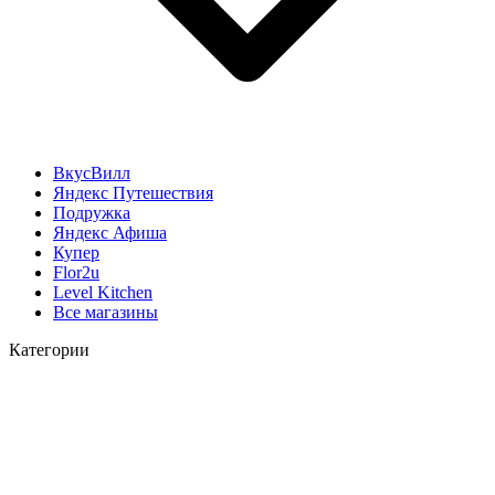
ВкусВилл
Яндекс Путешествия
Подружка
Яндекс Афиша
Купер
Flor2u
Level Kitchen
Все магазины
Категории