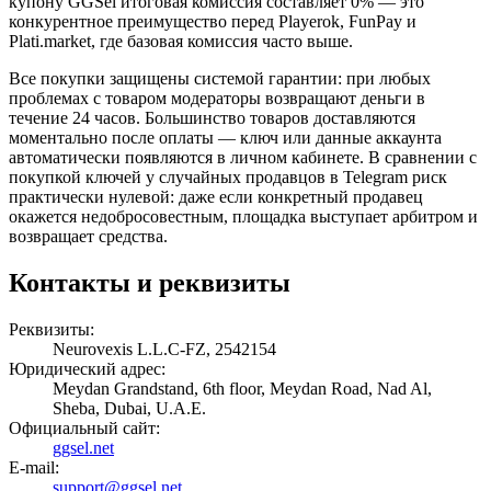
купону GGSel итоговая комиссия составляет 0% — это
конкурентное преимущество перед Playerok, FunPay и
Plati.market, где базовая комиссия часто выше.
Все покупки защищены системой гарантии: при любых
проблемах с товаром модераторы возвращают деньги в
течение 24 часов. Большинство товаров доставляются
моментально после оплаты — ключ или данные аккаунта
автоматически появляются в личном кабинете. В сравнении с
покупкой ключей у случайных продавцов в Telegram риск
практически нулевой: даже если конкретный продавец
окажется недобросовестным, площадка выступает арбитром и
возвращает средства.
Контакты и реквизиты
Реквизиты:
Neurovexis L.L.C-FZ, 2542154
Юридический адрес:
Meydan Grandstand, 6th floor, Meydan Road, Nad Al,
Sheba, Dubai, U.A.E.
Официальный сайт:
ggsel.net
E-mail:
support@ggsel.net