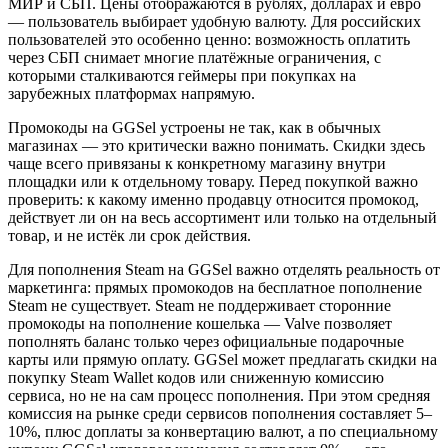
МИР и СБП. Цены отображаются в рублях, долларах и евро
— пользователь выбирает удобную валюту. Для российских
пользователей это особенно ценно: возможность оплатить
через СБП снимает многие платёжные ограничения, с
которыми сталкиваются геймеры при покупках на
зарубежных платформах напрямую.
Промокоды на GGSel устроены не так, как в обычных
магазинах — это критически важно понимать. Скидки здесь
чаще всего привязаны к конкретному магазину внутри
площадки или к отдельному товару. Перед покупкой важно
проверить: к какому именно продавцу относится промокод,
действует ли он на весь ассортимент или только на отдельный
товар, и не истёк ли срок действия.
Для пополнения Steam на GGSel важно отделять реальность от
маркетинга: прямых промокодов на бесплатное пополнение
Steam не существует. Steam не поддерживает сторонние
промокоды на пополнение кошелька — Valve позволяет
пополнять баланс только через официальные подарочные
карты или прямую оплату. GGSel может предлагать скидки на
покупку Steam Wallet кодов или сниженную комиссию
сервиса, но не на сам процесс пополнения. При этом средняя
комиссия на рынке среди сервисов пополнения составляет 5–
10%, плюс доплаты за конвертацию валют, а по специальному