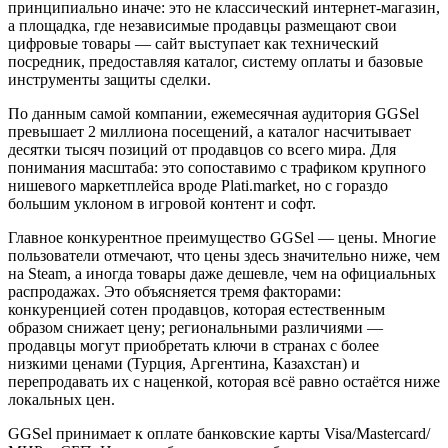
принципиально иначе: это не классический интернет-магазин,
а площадка, где независимые продавцы размещают свои
цифровые товары — сайт выступает как технический
посредник, предоставляя каталог, систему оплаты и базовые
инструменты защиты сделки.
По данным самой компании, ежемесячная аудитория GGSel
превышает 2 миллиона посещений, а каталог насчитывает
десятки тысяч позиций от продавцов со всего мира. Для
понимания масштаба: это сопоставимо с трафиком крупного
нишевого маркетплейса вроде Plati.market, но с гораздо
большим уклоном в игровой контент и софт.
Главное конкурентное преимущество GGSel — цены. Многие
пользователи отмечают, что цены здесь значительно ниже, чем
на Steam, а иногда товары даже дешевле, чем на официальных
распродажах. Это объясняется тремя факторами:
конкуренцией сотен продавцов, которая естественным
образом снижает цену; региональными различиями —
продавцы могут приобретать ключи в странах с более
низкими ценами (Турция, Аргентина, Казахстан) и
перепродавать их с наценкой, которая всё равно остаётся ниже
локальных цен.
GGSel принимает к оплате банковские карты Visa/Mastercard/