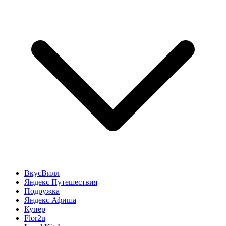
ВкусВилл
Яндекс Путешествия
Подружка
Яндекс Афиша
Купер
Flor2u