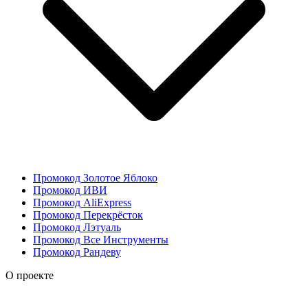
Промокод Золотое Яблоко
Промокод ИВИ
Промокод AliExpress
Промокод Перекрёсток
Промокод Лэтуаль
Промокод Все Инструменты
Промокод Рандеву
О проекте