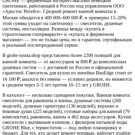
GROHE — фирменный интернет-магазин немецкой
сантехники, работающий в России под управлением ООО
«Аристос Ритейл». Средний ремонт ванной комнаты в
Москве обходится в 400 000–600 000 ₽, и примерно 15–20%
этой суммы уходит на сантехнику — смесители, душевые
системы, инсталляции. Разница между «купить в
строительном гипермаркете» и «купить в фирменном
магазине» — это не только цена, но и гарантия, сертификация
и реальный послепродажный сервис.
В grohe-russia.shop представлено более 2200 позиций для
ванной комнаты — от аксессуаров за 890 ₽ до комплексных
душевых систем — с доставкой по России и официальной
гарантией. Смеситель для кухни из линейки BauEdge стоит от
16 100 ₽; аналоги без имени — условно дешевле, но меняются
в среднем через 3–5 лет против 10–15 лет у GROHE.
В каталоге — несколько сценариев покупки. Ванная комната:
смесители для раковины и ванны, душевые системы (260
моделей), душевые гарнитуры (136 моделей), верхние и
боковые души (225 моделей), готовые наборы для ванной (79
комплектов), раковины, ванны и 462 вида аксессуаров. Кухня:
смесители с вытяжным изливом, с фильтром питьевой воды
GROHE Blue, с термостатом — под любую планировку и
бюджет. Для тех, кто делает ремонт впервые, работает подбор