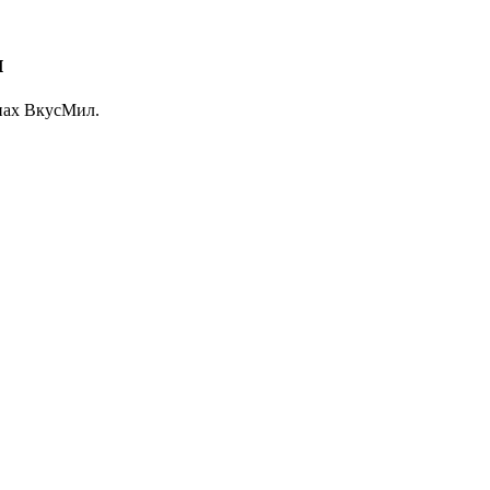
л
нах ВкусМил.